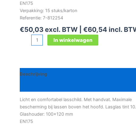
EN175
Verpakking: 15 stuks/karton
Referentie: 7-812254
€
50,03
excl. BTW |
€
60,54
incl. B
North
In winkelwagen
Shellfo
lasschild
aantal
Beschrijving
Bijkomende informatie
Licht en comfortabel lasschild. Met handvat. Maximale
bescherming bij lassen boven het hoofd. Lasglas tint 10
Glashouder: 100×120 mm
EN175