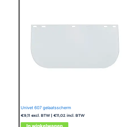
Univet 607 gelaatsscherm
€
9,11
excl. BTW |
€
11,02
incl. BTW
In winkelwagen