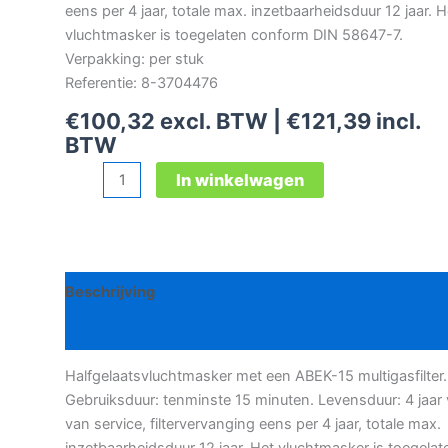
eens per 4 jaar, totale max. inzetbaarheidsduur 12 jaar. H
vluchtmasker is toegelaten conform DIN 58647-7.
Verpakking: per stuk
Referentie: 8-3704476
€
100,32
excl. BTW |
€
121,39
incl.
BTW
Dräger
In winkelwagen
Parat
3100
vluchtmasker
aantal
Beschrijving
Bijkomende informatie
Halfgelaatsvluchtmasker met een ABEK-15 multigasfilter.
Gebruiksduur: tenminste 15 minuten. Levensduur: 4 jaar v
van service, filtervervanging eens per 4 jaar, totale max.