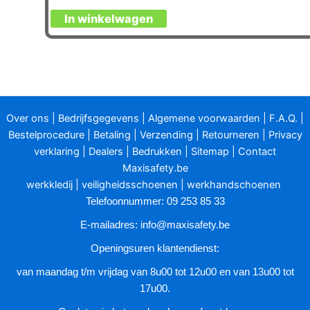
In winkelwagen
Over ons
|
Bedrijfsgegevens
|
Algemene voorwaarden
|
F.A.Q.
|
Bestelprocedure
|
Betaling
|
Verzending
|
Retourneren
|
Privacy
verklaring
|
Dealers
|
Bedrukken
|
Sitemap
|
Contact
Maxisafety.be
werkkledij
|
veiligheidsschoenen
|
werkhandschoenen
Telefoonnummer: 09 253 85 33
E-mailadres:
info@maxisafety.be
Openingsuren klantendienst:
van maandag t/m vrijdag van 8u00 tot 12u00 en van 13u00 tot
17u00.