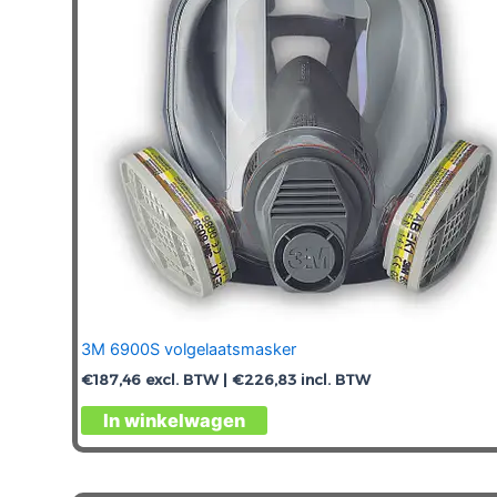
3M 6900S volgelaatsmasker
€
187,46
excl. BTW |
€
226,83
incl. BTW
In winkelwagen