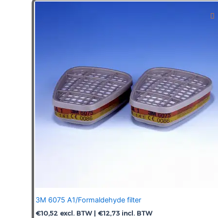
3M 6075 A1/Formaldehyde filter
€
10,52
excl. BTW |
€
12,73
incl. BTW