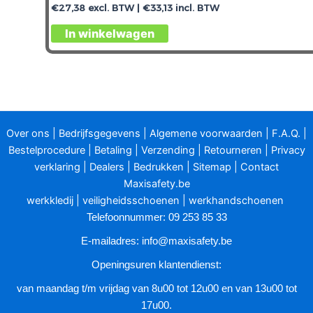
€
27,38
excl. BTW |
€
33,13
incl. BTW
In winkelwagen
Over ons
|
Bedrijfsgegevens
|
Algemene voorwaarden
|
F.A.Q.
|
Bestelprocedure
|
Betaling
|
Verzending
|
Retourneren
|
Privacy
verklaring
|
Dealers
|
Bedrukken
|
Sitemap
|
Contact
Maxisafety.be
werkkledij
|
veiligheidsschoenen
|
werkhandschoenen
Telefoonnummer: 09 253 85 33
E-mailadres:
info@maxisafety.be
Openingsuren klantendienst:
van maandag t/m vrijdag van 8u00 tot 12u00 en van 13u00 tot
17u00.