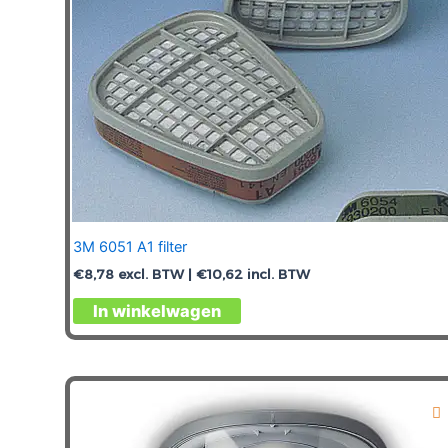
3M 6051 A1 filter
€
8,78
excl. BTW |
€
10,62
incl. BTW
In winkelwagen