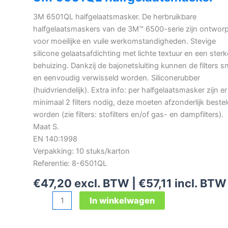
3M 6501QL halfgelaatsmasker. De herbruikbare
halfgelaatsmaskers van de 3M™ 6500-serie zijn ontwor
voor moeilijke en vuile werkomstandigheden. Stevige
silicone gelaatsafdichting met lichte textuur en een sterk
behuizing. Dankzij de bajonetsluiting kunnen de filters sn
en eenvoudig verwisseld worden. Siliconerubber
(huidvriendelijk). Extra info: per halfgelaatsmasker zijn er
minimaal 2 filters nodig, deze moeten afzonderlijk beste
worden (zie filters: stofilters en/of gas- en dampfilters).
Maat S.
EN 140:1998
Verpakking: 10 stuks/karton
Referentie: 8-6501QL
€
47,20
excl. BTW |
€
57,11
incl. BTW
3M
In winkelwagen
6501QL
halfgelaatsmasker