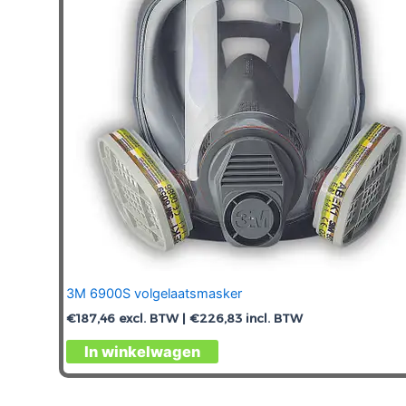
3M 6900S volgelaatsmasker
€
187,46
excl. BTW |
€
226,83
incl. BTW
In winkelwagen