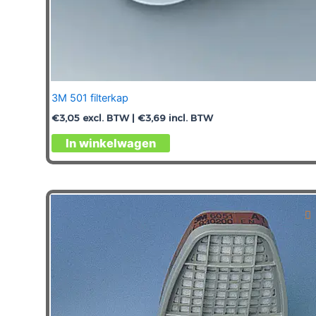
3M 501 filterkap
€
3,05
excl. BTW |
€
3,69
incl. BTW
In winkelwagen