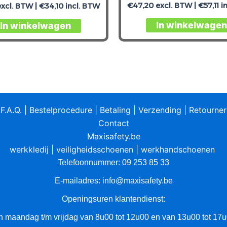
€
47,20
excl. BTW |
€
57,11
i
xcl. BTW |
€
34,10
incl. BTW
In winkelwagen
In winkelwagen
|
F.A.Q.
|
Bestelprocedure
|
Betaling
|
Verzending
|
Retourne
Contact
Maxisafety.be
werkkledij
|
veiligheidsschoenen
|
werkhandschoenen
Telefoonnummer: 09 253 85 33
E-mailadres:
info@maxisafety.be
Openingsuren klantendienst:
n maandag t/m vrijdag van 8u00 tot 12u00 en van 13u00 tot 17u