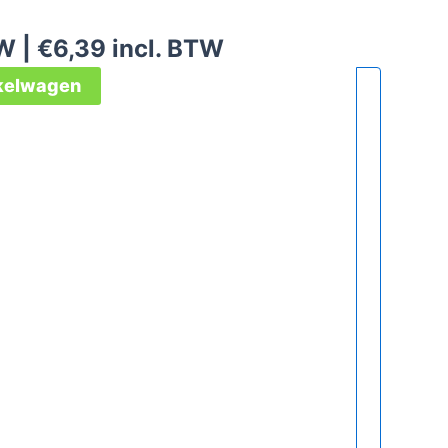
W |
€
6,39
incl. BTW
nkelwagen