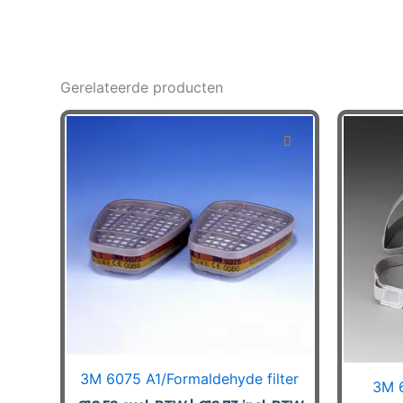
Gerelateerde producten
3M 6075 A1/Formaldehyde filter
3M 6