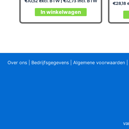
€
10,52
excl. BTW |
€
12,73
incl. BTW
€
28,18
e
In winkelwagen
Over ons
|
Bedrijfsgegevens
|
Algemene voorwaarden
va