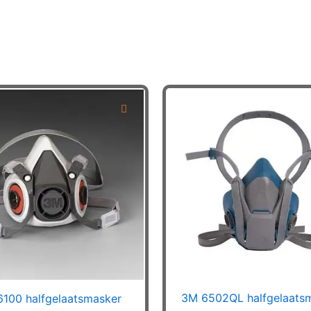
3M 6502QL halfgelaats
100 halfgelaatsmasker