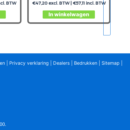
ncl. BTW
€
47,20
excl. BTW |
€
57,11
incl. BTW
In winkelwagen
ren
|
Privacy verklaring
|
Dealers
|
Bedrukken
|
Sitemap
|
00.