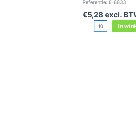
Referentie: 8-8833
€
5,28
excl. BT
3M
In wi
8833
Comfort
stofmasker
FFP3
met
ventiel
aantal