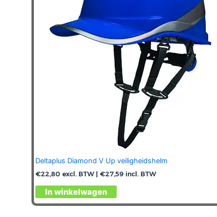
Deltaplus Diamond V Up veiligheidshelm
€
22,80
excl. BTW |
€
27,59
incl. BTW
Dit
In winkelwagen
product
heeft