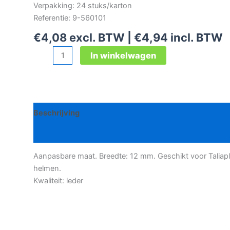
Verpakking: 24 stuks/karton
Referentie: 9-560101
€
4,08
excl. BTW |
€
4,94
incl. BTW
Taliaplast
In winkelwagen
kinriempje
leder
aantal
Beschrijving
Bijkomende informatie
Aanpasbare maat. Breedte: 12 mm. Geschikt voor Taliapl
helmen.
Kwaliteit: leder