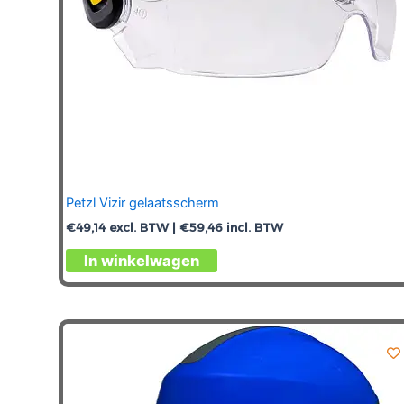
productpagina
Petzl Vizir gelaatsscherm
€
49,14
excl. BTW |
€
59,46
incl. BTW
In winkelwagen