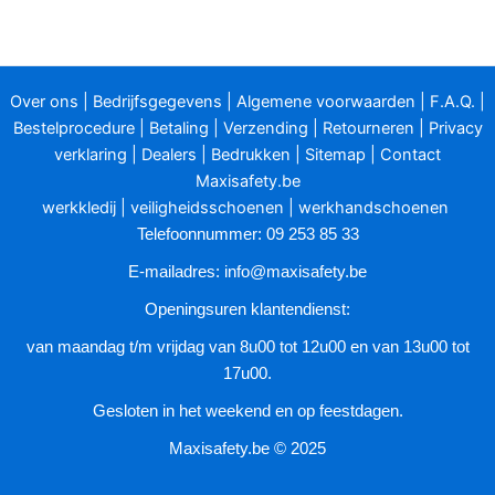
meerdere
variaties.
Deze
optie
Over ons
|
Bedrijfsgegevens
|
Algemene voorwaarden
|
F.A.Q.
|
kan
Bestelprocedure
|
Betaling
|
Verzending
|
Retourneren
|
Privacy
gekozen
verklaring
|
Dealers
|
Bedrukken
|
Sitemap
|
Contact
worden
Maxisafety.be
op
werkkledij
|
veiligheidsschoenen
|
werkhandschoenen
de
Telefoonnummer: 09 253 85 33
productpagina
E-mailadres:
info@maxisafety.be
Openingsuren klantendienst:
van maandag t/m vrijdag van 8u00 tot 12u00 en van 13u00 tot
17u00.
Gesloten in het weekend en op feestdagen.
Maxisafety.be © 2025