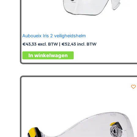
Auboueix Iris 2 veiligheidshelm
€
43,33
excl. BTW |
€
52,43
incl. BTW
Dit
In winkelwagen
product
heeft
meerdere
variaties.
Deze
optie
kan
gekozen
worden
op
de