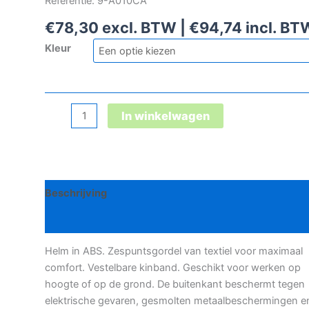
Referentie: 9-A010CA
€
78,30
excl. BTW |
€
94,74
incl. BT
Kleur
Petzl
In winkelwagen
Vertex
Vent
veiligheidshelm
aantal
Beschrijving
Bijkomende informatie
Helm in ABS. Zespuntsgordel van textiel voor maximaal
comfort. Vestelbare kinband. Geschikt voor werken op
hoogte of op de grond. De buitenkant beschermt tegen
elektrische gevaren, gesmolten metaalbeschermingen e