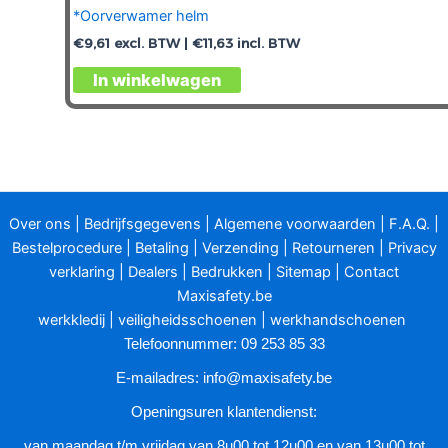
*Oorverwamer helm
€
9,61
excl. BTW |
€
11,63
incl. BTW
In winkelwagen
Over ons
|
Bedrijfsgegevens
|
Algemene voorwaarden
|
F.A.Q.
|
Bestelprocedure
|
Betaling
|
Verzending
|
Retourneren
|
Privacy
verklaring
|
Dealers
|
Bedrukken
|
Sitemap
|
Contact
Maxisafety.be
werkkledij
|
veiligheidsschoenen
|
werkhandschoenen
Telefoonnummer: 09 253 85 33
E-mailadres:
info@maxisafety.be
Openingsuren klantendienst:
van maandag t/m vrijdag van 8u00 tot 12u00 en van 13u00 tot