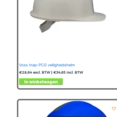
Voss Inap-PCG veiligheidshelm
€
28,64
excl. BTW |
€
34,65
incl. BTW
Dit
In winkelwagen
product
heeft
meerdere
variaties.
Deze
optie