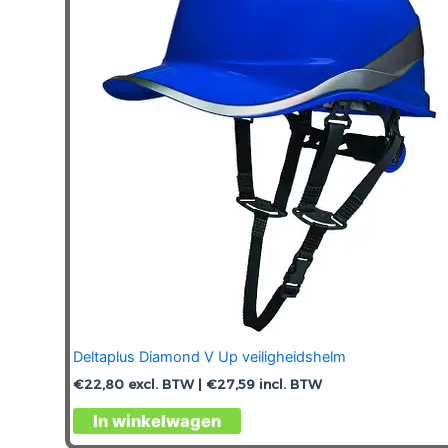
kan
gekozen
worden
op
de
productpagina
Deltaplus Diamond V Up veiligheidshelm
€
22,80
excl. BTW |
€
27,59
incl. BTW
Dit
In winkelwagen
product