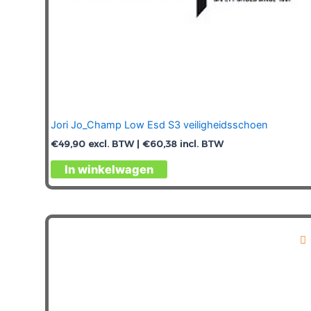
Jori Jo_Champ Low Esd S3 veiligheidsschoen
€
49,90
excl. BTW |
€
60,38
incl. BTW
Dit
In winkelwagen
product
heeft
meerdere
variaties.
Deze
optie
kan
gekozen