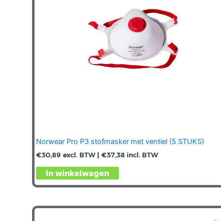
worden
op
de
productpagina
Norwear Pro P3 stofmasker met ventiel (5 STUKS)
€
30,89
excl. BTW |
€
37,38
incl. BTW
In winkelwagen