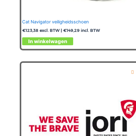
Cat Navigator veiligheidsschoen
€
123,38
excl. BTW |
€
149,29
incl. BTW
Dit
In winkelwagen
product
heeft
meerdere
variaties.
Deze
optie
kan
gekozen
worden
op
de
productpagina