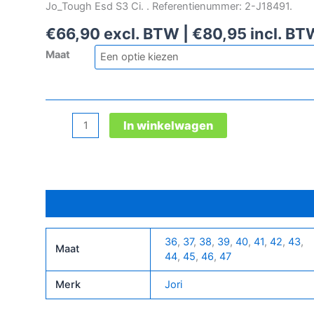
Jo_Tough Esd S3 Ci. . Referentienummer: 2-J18491.
€
66,90
excl. BTW |
€
80,95
incl. BT
Maat
Jori
In winkelwagen
Jo_Tough
Esd
S3
Ci
Bijkomende informatie
laars
aantal
36
,
37
,
38
,
39
,
40
,
41
,
42
,
43
,
Maat
44
,
45
,
46
,
47
Merk
Jori