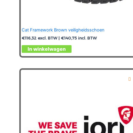
Cat Framework Brown veiligheidsschoen
€
116,32
excl. BTW |
€
140,75
incl. BTW
Dit
In winkelwagen
product
heeft
meerdere
variaties.
Deze
optie
kan
gekozen
worden
op
de
productpagina