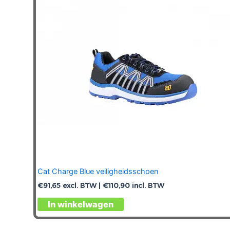
Cat Charge Blue veiligheidsschoen
€
91,65
excl. BTW |
€
110,90
incl. BTW
Dit
In winkelwagen
product
heeft