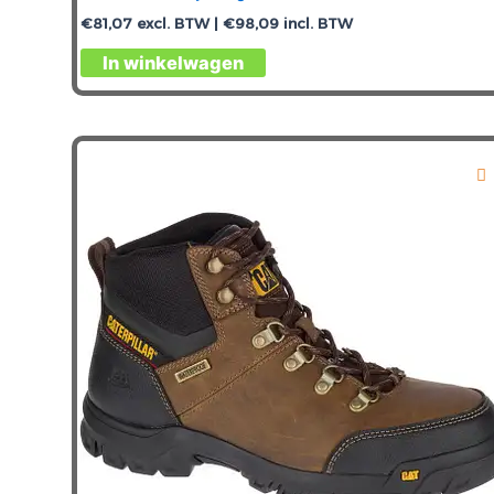
€
81,07
excl. BTW |
€
98,09
incl. BTW
Dit
In winkelwagen
product
heeft
meerdere
variaties.
Deze
optie
kan
gekozen
worden
op
de
productpagina