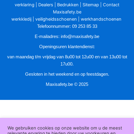
gekozen
verklaring
|
Dealers
|
Bedrukken
|
Sitemap
|
Contact
worden
Maxisafety.be
op
werkkledij
|
veiligheidsschoenen
|
werkhandschoenen
de
Telefoonnummer: 09 253 85 33
productpagina
E-mailadres:
info@maxisafety.be
Openingsuren klantendienst:
van maandag t/m vrijdag van 8u00 tot 12u00 en van 13u00 tot
17u00.
Gesloten in het weekend en op feestdagen.
Maxisafety.be © 2025
We gebruiken cookies op onze website om u de meest
relevante ervaring te bieden door uw voorkeuren en