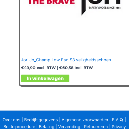
Jori Jo_Champ Low Esd S3 veiligheidsschoen
€
49,90
excl. BTW |
€
60,38
incl. BTW
Dit
In winkelwagen
product
heeft
meerdere
variaties.
Deze
optie
Over ons
|
Bedrijfsgegevens
|
Algemene voorwaarden
|
F.A.Q.
|
kan
Bestelprocedure
|
Betaling
|
Verzending
|
Retourneren
|
Privacy