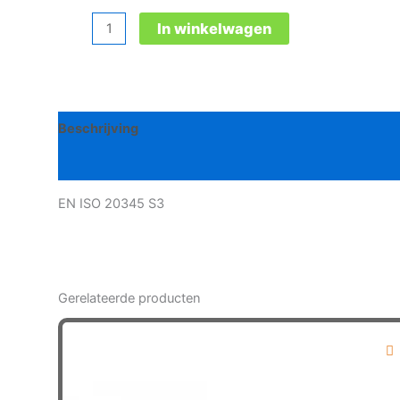
Jori
In winkelwagen
Harvey
Low
veiligheidsschoen
aantal
Beschrijving
Bijkomende informatie
EN ISO 20345 S3
Gerelateerde producten