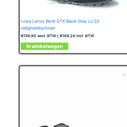
Lowa Larrox Work GTX Black-Grey Lo S3
veiligheidsschoen
€
139,90
excl. BTW |
€
169,28
incl. BTW
Dit
In winkelwagen
product
heeft
meerdere
variaties.
Deze
optie
kan
gekozen
worden
op
de
productpagina