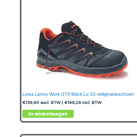
Lowa Larrox Work GTX Black Lo S3 veiligheidsschoen
€
139,90
excl. BTW |
€
169,28
incl. BTW
Dit
In winkelwagen
product
heeft
meerdere