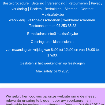
kan
Bestelprocedure
|
Betaling
|
Verzending
|
Retourneren
|
Privacy
gekozen
verklaring
|
Dealers
|
Bedrukken
|
Sitemap
|
Contact
worden
Maxisafety.be
op
werkkledij
|
veiligheidsschoenen
|
werkhandschoenen
de
Telefoonnummer: 09 253 85 33
productpagina
E-mailadres:
info@maxisafety.be
Openingsuren klantendienst:
van maandag t/m vrijdag van 8u00 tot 12u00 en van 13u00 tot
17u00.
Gesloten in het weekend en op feestdagen.
Maxisafety.be © 2025
We gebruiken cookies op onze website om u de meest
relevante ervaring te bieden door uw voorkeuren en
herhaalde bezoeken te onthouden. Door op "AANVAARD" te