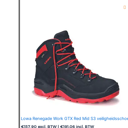
variaties.
Deze
optie
kan
gekozen
worden
op
de
productpagina
Lowa Renegade Work GTX Red Mid S3 veiligheidsscho
€
157,90
excl. BTW |
€
191,06
incl. BTW