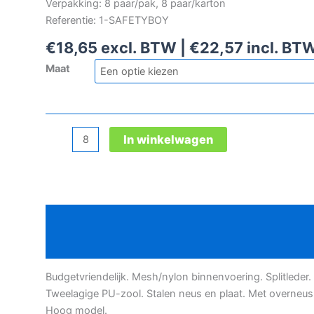
Verpakking: 8 paar/pak, 8 paar/karton
Referentie: 1-SAFETYBOY
€
18,65
excl. BTW |
€
22,57
incl. BT
Maat
Safety
In winkelwagen
Jogger
Safetyboy
veiligheidsschoen
aantal
Beschrijving
Bijkomende informatie
Budgetvriendelijk. Mesh/nylon binnenvoering. Splitleder.
Tweelagige PU-zool. Stalen neus en plaat. Met overneus
Hoog model.