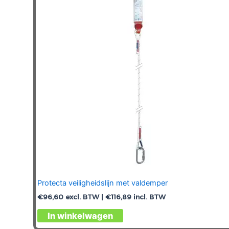
optie
kan
gekozen
worden
op
de
productpagina
Protecta veiligheidslijn met valdemper
€
96,60
excl. BTW |
€
116,89
incl. BTW
In winkelwagen