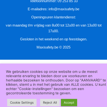
Telefoonnummer: 09 253 85 33
E-mailadres:
info@maxisafety.be
Openingsuren klantendienst:
van maandag t/m vrijdag van 8u00 tot 12u00 en van 13u00 tot
17u00.
Gesloten in het weekend en op feestdagen.
Maxisafety.be © 2025
We gebruiken cookies op onze website om u de meest
relevante ervaring te bieden door uw voorkeuren en
herhaalde bezoeken te onthouden. Door op "AANVAARD" te
klikken, stemt u in met het gebruik van ALLE cookies. U kunt
echter "Cookie-instellingen" bezoeken om een
gecontroleerde toestemming te geven.
Cookie Settings
Reject All
Accept