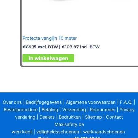
Protecta vanglijn 10 meter
€
89,15
excl. BTW |
€
107,87
incl. BTW
In winkelwagen
Over ons
|
Bedrijfsgegevens
|
Algemene voorwaarden
|
F.A.Q.
|
Bestelprocedure
|
Betaling
|
Verzending
|
Retourneren
|
Privacy
verklaring
|
Dealers
|
Bedrukken
|
Sitemap
|
Contact
Maxisafety.be
werkkledij
|
veiligheidsschoenen
|
werkhandschoenen