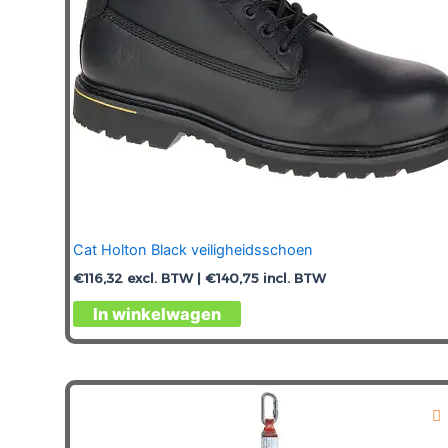
Cat Holton Black veiligheidsschoen
€
116,32
excl. BTW |
€
140,75
incl. BTW
Dit
In winkelwagen
product
heeft
meerdere
variaties.
Deze