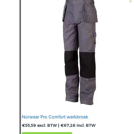
Deze
optie
kan
gekozen
worden
op
de
productpagina
Norwear Pro Comfort werkbroek
€
55,59
excl. BTW |
€
67,26
incl. BTW
Dit