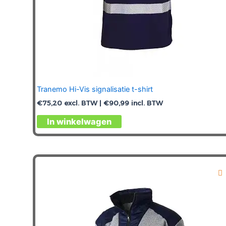
Tranemo Hi-Vis signalisatie t-shirt
€
75,20
excl. BTW |
€
90,99
incl. BTW
Dit
In winkelwagen
product
heeft
meerdere
variaties.
Deze
optie
kan
gekozen
worden