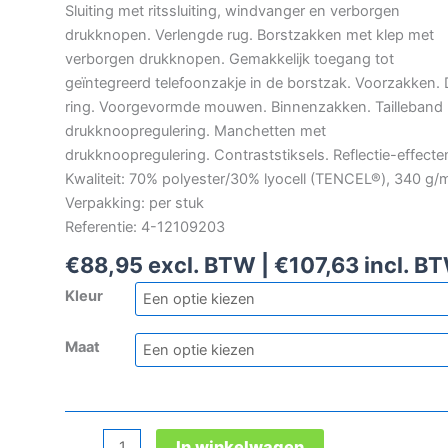
Sluiting met ritssluiting, windvanger en verborgen
drukknopen. Verlengde rug. Borstzakken met klep met
verborgen drukknopen. Gemakkelijk toegang tot
geïntegreerd telefoonzakje in de borstzak. Voorzakken. 
ring. Voorgevormde mouwen. Binnenzakken. Tailleband
drukknoopregulering. Manchetten met
drukknoopregulering. Contraststiksels. Reflectie-effecte
Kwaliteit: 70% polyester/30% lyocell (TENCEL®), 340 g/
Verpakking: per stuk
Referentie: 4-12109203
€
88,95
excl. BTW |
€
107,63
incl. B
Kleur
Maat
Mascot
In winkelwagen