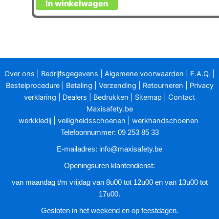
In winkelwagen
product
heeft
meerdere
variaties.
Deze
optie
Over ons
|
Bedrijfsgegevens
|
Algemene voorwaarden
|
F.A.Q.
|
kan
Bestelprocedure
|
Betaling
|
Verzending
|
Retourneren
|
Privacy
gekozen
verklaring
|
Dealers
|
Bedrukken
|
Sitemap
|
Contact
worden
Maxisafety.be
op
werkkledij
|
veiligheidsschoenen
|
werkhandschoenen
de
Telefoonnummer: 09 253 85 33
productpagina
E-mailadres:
info@maxisafety.be
Openingsuren klantendienst:
van maandag t/m vrijdag van 8u00 tot 12u00 en van 13u00 tot
17u00.
Gesloten in het weekend en op feestdagen.