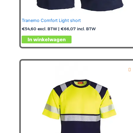
Tranemo Comfort Light short
€
54,60
excl. BTW |
€
66,07
incl. BTW
Dit
In winkelwagen
product
heeft
meerdere
variaties.
Deze
optie
kan
gekozen
worden
op
de
productpagina