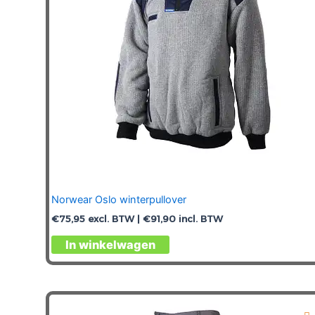
op
de
productpagina
Norwear Oslo winterpullover
€
75,95
excl. BTW |
€
91,90
incl. BTW
Dit
In winkelwagen
product
heeft
meerdere
variaties.