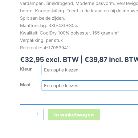
verdampen. Sneldrogend. Moderne pasvorm. Verstevig
boord. Knoopsluiting. Tricot in de kraag en bij de mouwe
Split aan beide zijden.
Maattoeslag: 3XL-4XL+30%
Kwaliteit: CoolDry 100% polyester, 165 gram/m²
Verpakking: per stuk
Referentie: 4-17083941
€
32,95
excl. BTW |
€
39,87
incl. BT
Kleur
Maat
Mascot
In winkelwagen
Crossover
Grenoble
polo