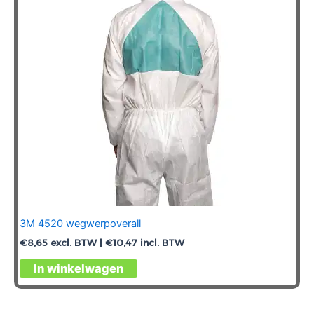
3M 4520 wegwerpoverall
€
8,65
excl. BTW |
€
10,47
incl. BTW
Dit
In winkelwagen
product
heeft
meerdere