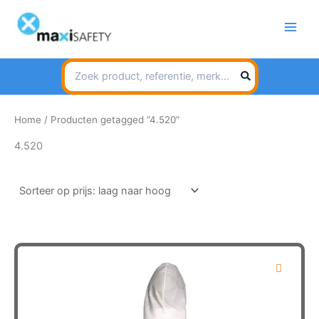
Spring
naar
de
inhoud
Search
for:
Home
/ Producten getagged “4.520”
4.520