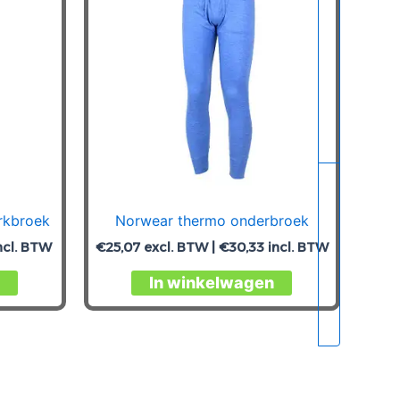
rkbroek
Norwear thermo onderbroek
ncl. BTW
€
25,07
excl. BTW |
€
30,33
incl. BTW
Dit
Dit
In winkelwagen
product
product
heeft
heeft
meerdere
meerdere
variaties.
variaties.
Deze
Deze