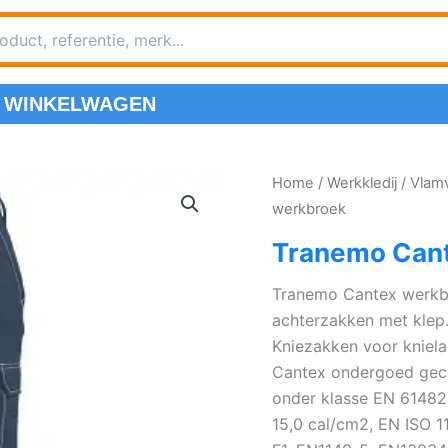
WINKELWAGEN
Home
/
Werkkledij
/
Vlam
werkbroek
Tranemo Can
Tranemo Cantex werkbr
achterzakken met klep
Kniezakken voor kniel
Cantex ondergoed gec
onder klasse EN 61482
15,0 cal/cm2, EN ISO 1