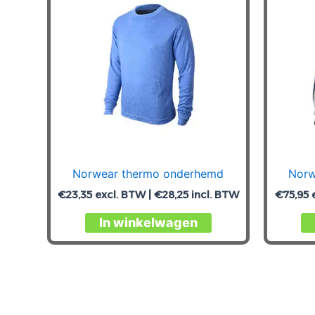
Norwear thermo onderhemd
Norw
€
23,35
excl. BTW |
€
28,25
incl. BTW
€
75,95
e
Dit
In winkelwagen
product
heeft
meerdere
variaties.
Deze