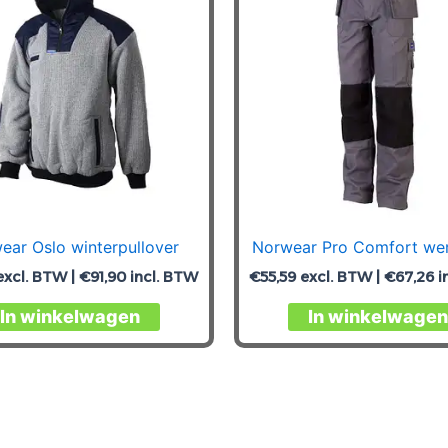
ear Oslo winterpullover
Norwear Pro Comfort we
xcl. BTW |
€
91,90
incl. BTW
€
55,59
excl. BTW |
€
67,26
i
Dit
In winkelwagen
In winkelwagen
product
heeft
meerdere
variaties.
Deze