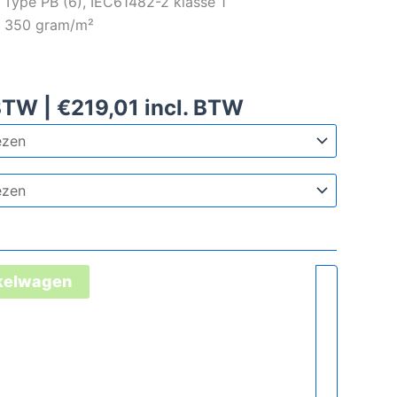
Type PB (6), IEC61482-2 klasse 1
x, 350 gram/m²
BTW |
€
219,01
incl. BTW
nkelwagen