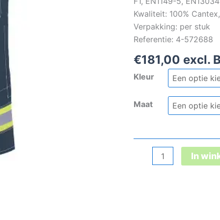
F1, EN1149-5, EN13034 
Kwaliteit: 100% Cante
Verpakking: per stuk
Referentie: 4-572688
€
181,00
excl. 
Kleur
Maat
Tranemo
In wi
Cantex
werkbroek
aantal