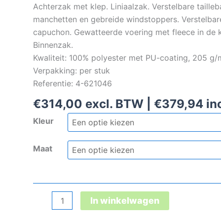
Achterzak met klep. Liniaalzak. Verstelbare taille
manchetten en gebreide windstoppers. Verstelba
capuchon. Gewatteerde voering met fleece in de 
Binnenzak.
Kwaliteit: 100% polyester met PU-coating, 205 g/
Verpakking: per stuk
Referentie: 4-621046
€
314,00
excl. BTW |
€
379,94
in
Kleur
Maat
Tranemo
In winkelwagen
T-