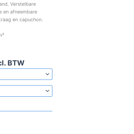
band. Verstelbare
re en afneembare
kraag en capuchon.
m²
cl. BTW