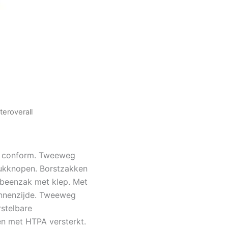
eroverall
ht conform. Tweeweg
drukknopen. Borstzakken
enbeenzak met klep. Met
innenzijde. Tweeweg
rstelbare
en met HTPA versterkt.