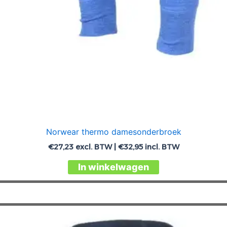
Norwear thermo damesonderbroek
€
27,23
excl. BTW |
€
32,95
incl. BTW
Dit
In winkelwagen
product
heeft
meerdere
variaties.