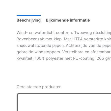
Tex
winteroverall
aantal
Beschrijving
Bijkomende informatie
Wind- en waterdicht conform. Tweeweg ritssluitin
Bovenbeenzak met klep. Met HTPA versterkte knieë
sneeuwafstotende pijpen. Achterzijde van de pijpe
gebreide windstoppers. Verstelbare en afneembar
Kwaliteit: 100% polyester met PU-coating, 205 g/
Gerelateerde producten