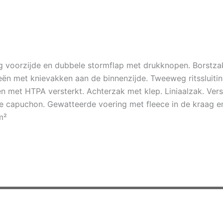
g voorzijde en dubbele stormflap met drukknopen. Borstzakk
n met knievakken aan de binnenzijde. Tweeweg ritssluiting
n met HTPA versterkt. Achterzak met klep. Liniaalzak. Vers
e capuchon. Gewatteerde voering met fleece in de kraag e
m²