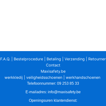
|
F.A.Q.
|
Bestelprocedure
|
Betaling
|
Verzending
|
Retourne
Contact
Maxisafety.be
werkkledij
|
veiligheidsschoenen
|
werkhandschoenen
Telefoonnummer: 09 253 85 33
E-mailadres:
info@maxisafety.be
Openingsuren klantendienst: