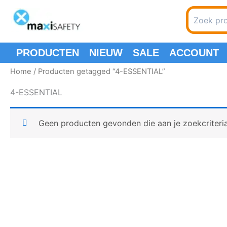
Spring
Search
naar
for:
de
inhoud
PRODUCTEN
NIEUW
SALE
ACCOUNT
Home
/ Producten getagged “4-ESSENTIAL”
4-ESSENTIAL
Geen producten gevonden die aan je zoekcriteri