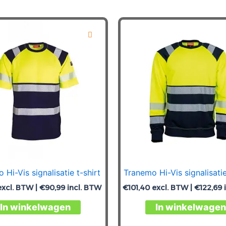
 Hi-Vis signalisatie t-shirt
Tranemo Hi-Vis signalisati
xcl. BTW |
€
90,99
incl. BTW
€
101,40
excl. BTW |
€
122,69
Dit
In winkelwagen
In winkelwagen
product