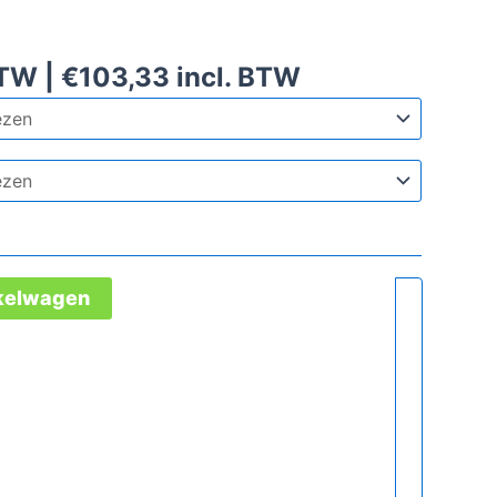
BTW |
€
103,33
incl. BTW
nkelwagen