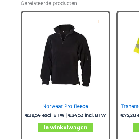
Gerelateerde producten
Norwear Pro fleece
Tranemo
€
28,54
excl. BTW |
€
34,53
incl. BTW
€
75,20
e
Dit
In winkelwagen
product