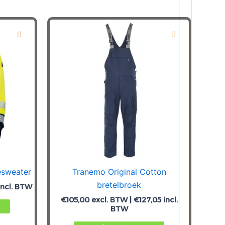
esweater
Tranemo Original Cotton
bretelbroek
incl. BTW
€
105,00
excl. BTW |
€
127,05
incl.
Dit
BTW
product
Dit