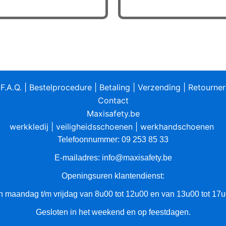
heeft
meerdere
variaties.
Deze
optie
kan
gekozen
|
F.A.Q.
|
Bestelprocedure
|
Betaling
|
Verzending
|
Retourne
worden
Contact
op
Maxisafety.be
de
werkkledij
|
veiligheidsschoenen
|
werkhandschoenen
productpagina
Telefoonnummer: 09 253 85 33
E-mailadres:
info@maxisafety.be
Openingsuren klantendienst:
n maandag t/m vrijdag van 8u00 tot 12u00 en van 13u00 tot 17u
Gesloten in het weekend en op feestdagen.