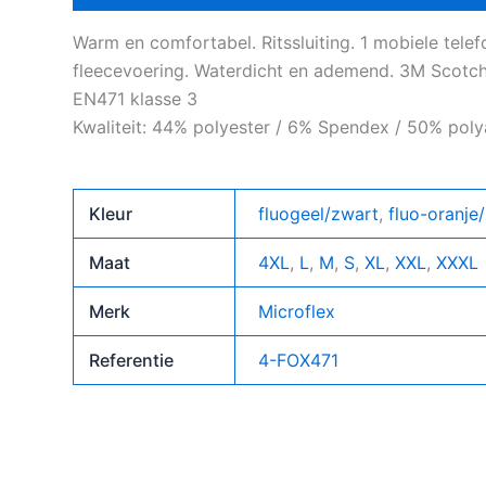
Warm en comfortabel. Ritssluiting. 1 mobiele telef
fleecevoering. Waterdicht en ademend. 3M Scotchl
EN471 klasse 3
Kwaliteit: 44% polyester / 6% Spendex / 50% pol
Kleur
fluogeel/zwart
,
fluo-oranje
Maat
4XL
,
L
,
M
,
S
,
XL
,
XXL
,
XXXL
Merk
Microflex
Referentie
4-FOX471