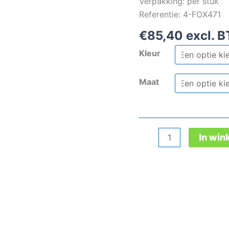
Verpakking: per stuk
Referentie: 4-FOX471
€
85,40
excl. 
Kleur
Maat
Microflex
In wi
signalisatie
softshell
vest
aantal