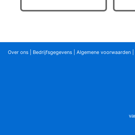
heeft
meerdere
variaties.
Deze
optie
kan
gekozen
Over ons
|
Bedrijfsgegevens
|
Algemene voorwaarden
worden
op
de
productpagina
va