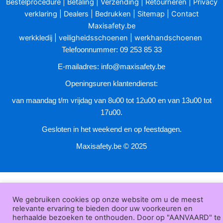
Bestelprocedure
|
Betaling
|
Verzending
|
Retourneren
|
Privacy
gekozen
verklaring
|
Dealers
|
Bedrukken
|
Sitemap
|
Contact
worden
Maxisafety.be
op
werkkledij
|
veiligheidsschoenen
|
werkhandschoenen
de
Telefoonnummer: 09 253 85 33
productpagina
E-mailadres:
info@maxisafety.be
Openingsuren klantendienst:
van maandag t/m vrijdag van 8u00 tot 12u00 en van 13u00 tot
17u00.
Gesloten in het weekend en op feestdagen.
Maxisafety.be © 2025
We gebruiken cookies op onze website om u de meest
relevante ervaring te bieden door uw voorkeuren en
herhaalde bezoeken te onthouden. Door op "AANVAARD" te