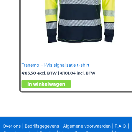
productpagina
Tranemo Hi-Vis signalisatie t-shirt
€
83,50
excl. BTW |
€
101,04
incl. BTW
Dit
In winkelwagen
product
heeft
meerdere
variaties.
Deze
optie
Over ons
|
Bedrijfsgegevens
|
Algemene voorwaarden
|
F.A.Q.
|
kan