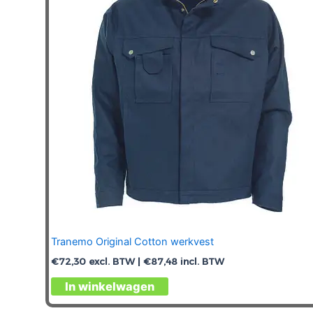
Tranemo Original Cotton werkvest
€
72,30
excl. BTW |
€
87,48
incl. BTW
Dit
In winkelwagen
product