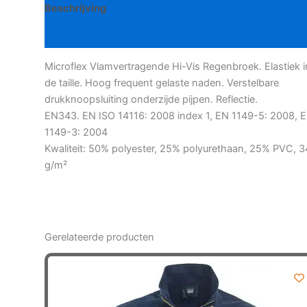
Beschrijving
aantal
Bijkomende informatie
Microflex Vlamvertragende Hi-Vis Regenbroek. Elastiek i
de taille. Hoog frequent gelaste naden. Verstelbare
drukknoopsluiting onderzijde pijpen. Reflectie.
EN343. EN ISO 14116: 2008 index 1, EN 1149-5: 2008, 
1149-3: 2004
Kwaliteit: 50% polyester, 25% polyurethaan, 25% PVC, 
g/m²
Gerelateerde producten