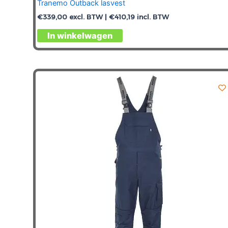
Tranemo Outback lasvest
€
339,00
excl. BTW |
€
410,19
incl. BTW
Dit
In winkelwagen
product
heeft
meerdere
variaties.
Deze
optie
kan
gekozen
worden
op
de
productpagina