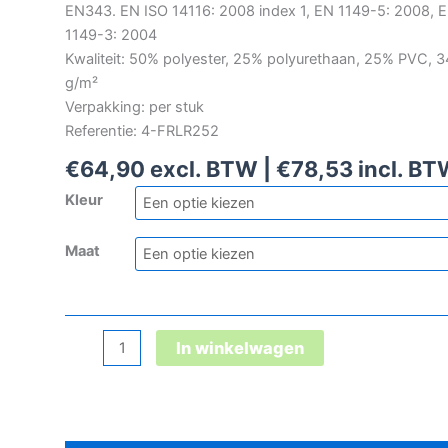
EN343. EN ISO 14116: 2008 index 1, EN 1149-5: 2008, 
1149-3: 2004
Kwaliteit: 50% polyester, 25% polyurethaan, 25% PVC, 
g/m²
Verpakking: per stuk
Referentie: 4-FRLR252
€
64,90
excl. BTW |
€
78,53
incl. B
Kleur
Maat
Microflex
In winkelwagen
FR
Hi-
Vis
regenbroek