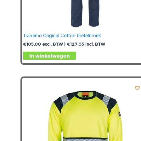
Tranemo Original Cotton bretelbroek
€
105,00
excl. BTW |
€
127,05
incl. BTW
Dit
In winkelwagen
product
heeft
meerdere
variaties.
Deze
optie
kan
gekozen
worden
op
de