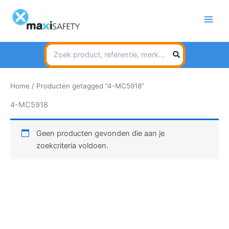
Spring
naar
de
inhoud
Search
for:
Home
/ Producten getagged “4-MC5918”
4-MC5918
Geen producten gevonden die aan je
zoekcriteria voldoen.