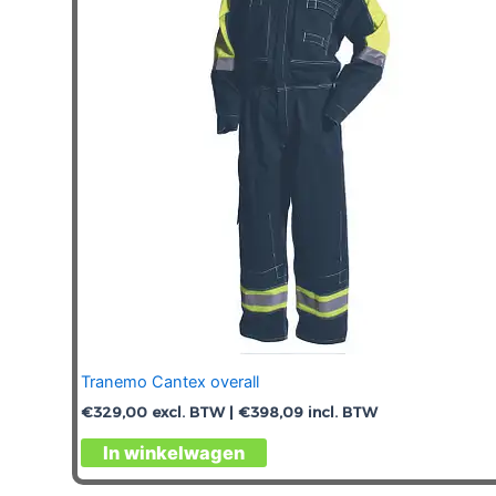
kan
gekozen
worden
op
de
productpagina
Tranemo Cantex overall
€
329,00
excl. BTW |
€
398,09
incl. BTW
Dit
In winkelwagen
product
heeft