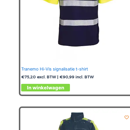
de
productpagina
Tranemo Hi-Vis signalisatie t-shirt
€
75,20
excl. BTW |
€
90,99
incl. BTW
Dit
In winkelwagen
product
heeft
meerdere
variaties.
Deze
optie