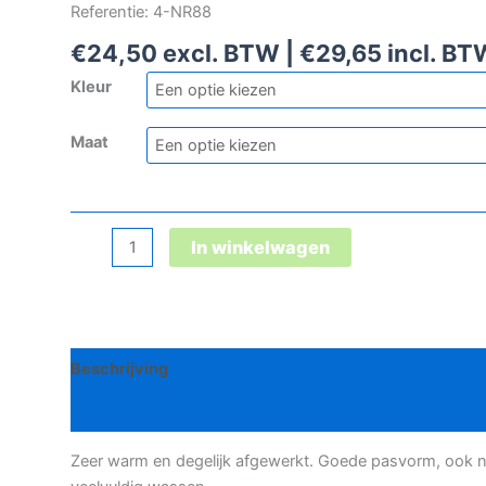
Referentie: 4-NR88
€
24,50
excl. BTW |
€
29,65
incl. BT
Kleur
Maat
Norwear
In winkelwagen
Ice
bivakmuts
aantal
Beschrijving
Bijkomende informatie
Zeer warm en degelijk afgewerkt. Goede pasvorm, ook 