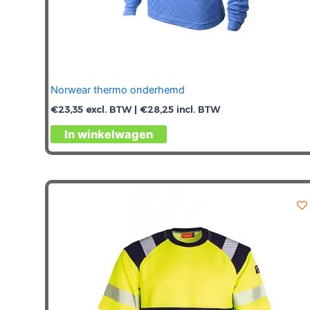
Norwear thermo onderhemd
€
23,35
excl. BTW |
€
28,25
incl. BTW
Dit
In winkelwagen
product
heeft
meerdere
variaties.
Deze
optie
kan
gekozen
worden
op