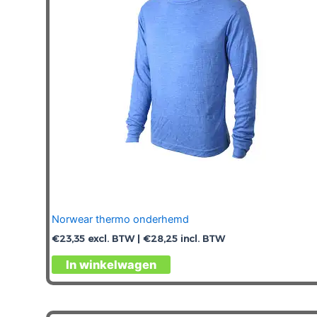
Norwear thermo onderhemd
€
23,35
excl. BTW |
€
28,25
incl. BTW
Dit
In winkelwagen
product
heeft
meerdere