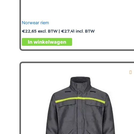
Norwear riem
€
22,65
excl. BTW |
€
27,41
incl. BTW
Dit
In winkelwagen
product
heeft
meerdere
variaties.
Deze
optie
kan
gekozen
worden
op
de
productpagina