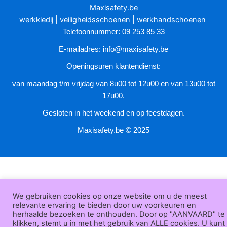
worden
Maxisafety.be
op
werkkledij
|
veiligheidsschoenen
|
werkhandschoenen
de
Telefoonnummer: 09 253 85 33
productpagina
E-mailadres:
info@maxisafety.be
Openingsuren klantendienst:
van maandag t/m vrijdag van 8u00 tot 12u00 en van 13u00 tot
17u00.
Gesloten in het weekend en op feestdagen.
Maxisafety.be © 2025
We gebruiken cookies op onze website om u de meest
relevante ervaring te bieden door uw voorkeuren en
herhaalde bezoeken te onthouden. Door op "AANVAARD" te
klikken, stemt u in met het gebruik van ALLE cookies. U kunt