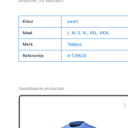
polyester, 5% elastaan)
Kleur
zwart
Maat
L
,
M
,
S
,
XL
,
XXL
,
XXXL
Merk
Teejays
Referentie
4-TJ9628
Gerelateerde producten