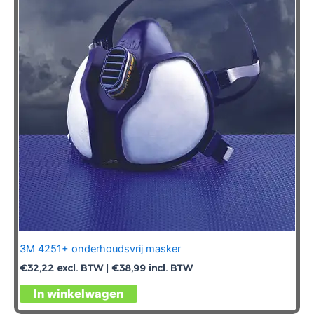
3M 4251+ onderhoudsvrij masker
€
32,22
excl. BTW |
€
38,99
incl. BTW
In winkelwagen