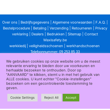
Over ons
|
Bedrijfsgegevens
|
Algemene voorwaarden
|
F.A.Q.
|
Bestelprocedure
|
Betaling
|
Verzending
|
Retourneren
|
Privacy
verklaring
|
Dealers
|
Bedrukken
|
Sitemap
|
Contact
Maxisafety.be
werkkledij
|
veiligheidsschoenen
|
werkhandschoenen
Telefoonnummer: 09 253 85 33
E-mailadres:
info@maxisafety.be
We gebruiken cookies op onze website om u de meest
relevante ervaring te bieden door uw voorkeuren en
Openingsuren klantendienst:
herhaalde bezoeken te onthouden. Door op
"AANVAARD" te klikken, stemt u in met het gebruik van
van maandag t/m vrijdag van 8u00 tot 12u00 en van 13u00 tot
ALLE cookies. U kunt echter "Cookie-instellingen"
17u00.
bezoeken om een gecontroleerde toestemming te
geven.
Gesloten in het weekend en op feestdagen.
Cookie Settings
Reject All
Accept
Maxisafety.be © 2025