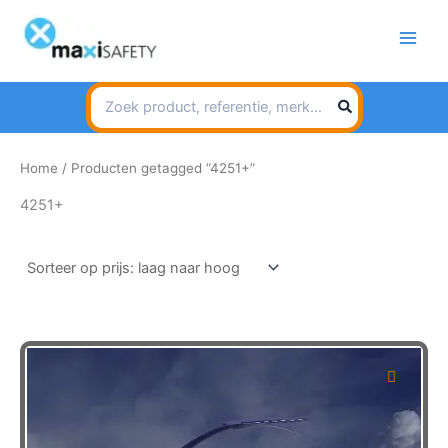
Spring
naar
de
inhoud
Search
for:
Home
/ Producten getagged “4251+”
4251+