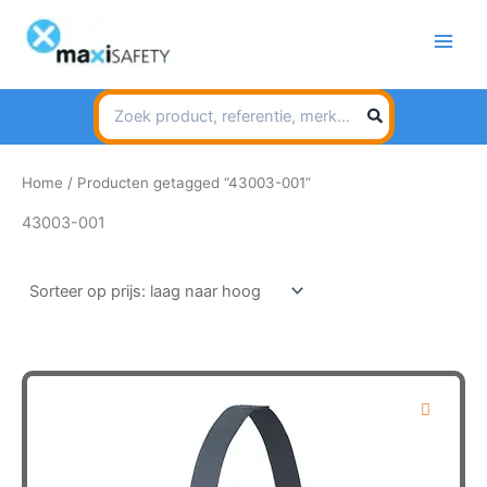
Spring
naar
de
inhoud
Search
for:
Home
/ Producten getagged “43003-001”
43003-001