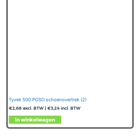
Tyvek 500 POSO schoenovertrek (2)
€
2,68
excl. BTW |
€
3,24
incl. BTW
Dit
In winkelwagen
product
heeft
meerdere