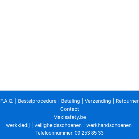
|
F.A.Q.
|
Bestelprocedure
|
Betaling
|
Verzending
|
Retourne
Contact
Maxisafety.be
werkkledij
|
veiligheidsschoenen
|
werkhandschoenen
Telefoonnummer: 09 253 85 33