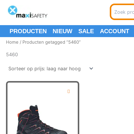
Spring
Search
naar
for:
de
inhoud
PRODUCTEN
NIEUW
SALE
ACCOUNT
Home
/ Producten getagged “5460”
5460