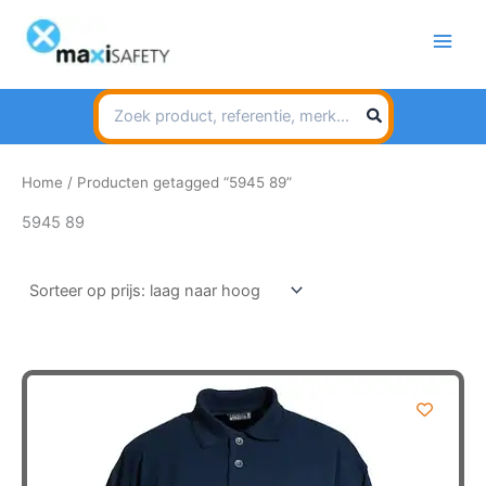
Spring
naar
de
inhoud
Search
for:
Home
/ Producten getagged “5945 89”
5945 89