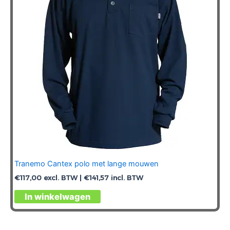
Tranemo Cantex polo met lange mouwen
€
117,00
excl. BTW |
€
141,57
incl. BTW
Dit
In winkelwagen
product
heeft
meerdere