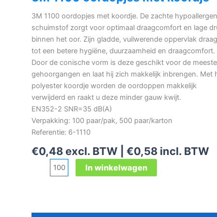
3M 1100 oordopjes met koordje. De zachte hypoallerge
schuimstof zorgt voor optimaal draagcomfort en lage dr
binnen het oor. Zijn gladde, vuilwerende oppervlak draagt
tot een betere hygiëne, duurzaamheid en draagcomfort.
Door de conische vorm is deze geschikt voor de meeste
gehoorgangen en laat hij zich makkelijk inbrengen. Met 
polyester koordje worden de oordoppen makkelijk
verwijderd en raakt u deze minder gauw kwijt.
EN352-2 SNR=35 dB(A)
Verpakking: 100 paar/pak, 500 paar/karton
Referentie: 6-1110
€
0,48
excl. BTW |
€
0,58
incl. BTW
3M
In winkelwagen
1100
oordopjes
met
koordje