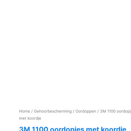
Home
/
Gehoorbescherming
/
Oordoppen
/ 3M 1100 oordopj
met koordje
3M 1100 oordopjes met koordje