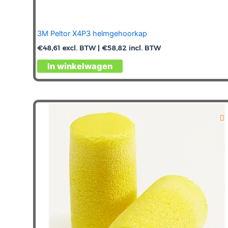
3M Peltor X4P3 helmgehoorkap
€
48,61
excl. BTW |
€
58,82
incl. BTW
In winkelwagen