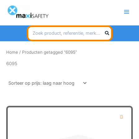
Spring
naar
de
inhoud
Search
for:
Home
/ Producten getagged “6095”
6095