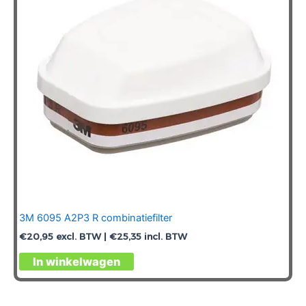
3M 6095 A2P3 R combinatiefilter
€
20,95
excl. BTW |
€
25,35
incl. BTW
In winkelwagen