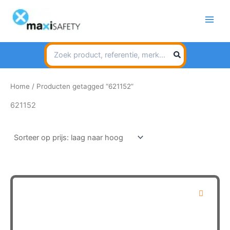
Spring
naar
de
inhoud
Search
for:
Home
/ Producten getagged “621152”
621152