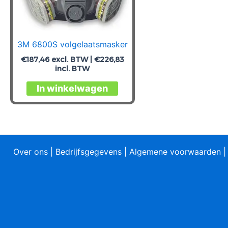
3M 6800S volgelaatsmasker
€
187,46
excl. BTW |
€
226,83
incl. BTW
In winkelwagen
Over ons
|
Bedrijfsgegevens
|
Algemene voorwaarden