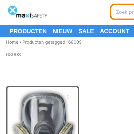
Spring
Search
naar
for:
de
inhoud
PRODUCTEN
NIEUW
SALE
ACCOUNT
Home
/ Producten getagged “6800S”
6800S