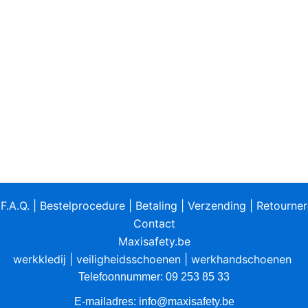
|
F.A.Q.
|
Bestelprocedure
|
Betaling
|
Verzending
|
Retourne
Contact
Maxisafety.be
werkkledij
|
veiligheidsschoenen
|
werkhandschoenen
Telefoonnummer: 09 253 85 33
E-mailadres:
info@maxisafety.be