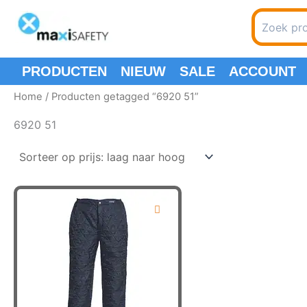
Spring
Search
naar
for:
de
inhoud
PRODUCTEN
NIEUW
SALE
ACCOUNT
Home
/ Producten getagged “6920 51”
6920 51