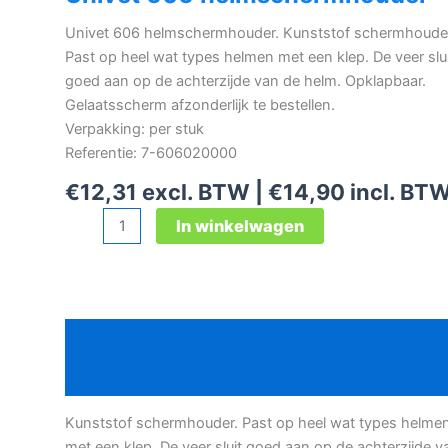
Univet 606 helmschermhouder. Kunststof schermhoude
Past op heel wat types helmen met een klep. De veer slu
goed aan op de achterzijde van de helm. Opklapbaar.
Gelaatsscherm afzonderlijk te bestellen.
Verpakking: per stuk
Referentie: 7-606020000
€
12,31
excl. BTW |
€
14,90
incl. BT
Univet
In winkelwagen
606
helmschermhouder
aantal
Beschrijving
Bijkomende informatie
Kunststof schermhouder. Past op heel wat types helme
met een klep. De veer sluit goed aan op de achterzijde v