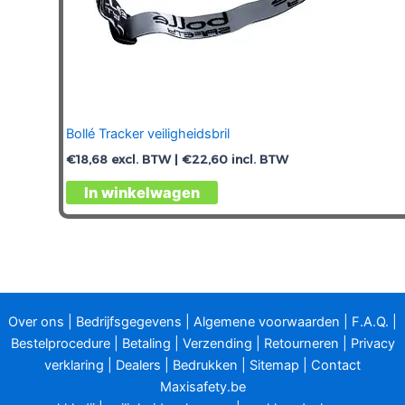
Bollé Tracker veiligheidsbril
€
18,68
excl. BTW |
€
22,60
incl. BTW
In winkelwagen
Over ons
|
Bedrijfsgegevens
|
Algemene voorwaarden
|
F.A.Q.
|
Bestelprocedure
|
Betaling
|
Verzending
|
Retourneren
|
Privacy
verklaring
|
Dealers
|
Bedrukken
|
Sitemap
|
Contact
Maxisafety.be