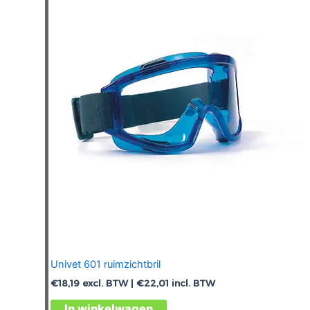
Univet 601 ruimzichtbril
€
18,19
excl. BTW |
€
22,01
incl. BTW
In winkelwagen