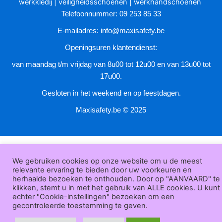
werkkledij
|
veiligheidsschoenen
|
werkhandschoenen
Telefoonnummer: 09 253 85 33
E-mailadres:
info@maxisafety.be
Openingsuren klantendienst:
van maandag t/m vrijdag van 8u00 tot 12u00 en van 13u00 tot
17u00.
Gesloten in het weekend en op feestdagen.
Maxisafety.be © 2025
We gebruiken cookies op onze website om u de meest
relevante ervaring te bieden door uw voorkeuren en
herhaalde bezoeken te onthouden. Door op "AANVAARD" te
klikken, stemt u in met het gebruik van ALLE cookies. U kunt
echter "Cookie-instellingen" bezoeken om een
gecontroleerde toestemming te geven.