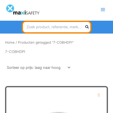
Spring
naar
de
inhoud
Search
for:
Home
/ Producten getagged “7-COBHDPI”
7-COBHDPI