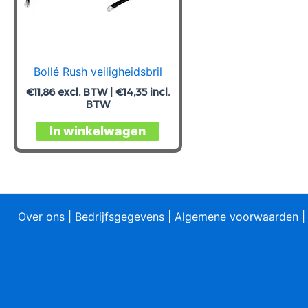
Bollé Rush veiligheidsbril
€
11,86
excl. BTW |
€
14,35
incl.
BTW
In winkelwagen
Over ons
|
Bedrijfsgegevens
|
Algemene voorwaarden