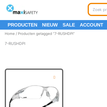
Spring
Search
naar
for:
de
inhoud
PRODUCTEN
NIEUW
SALE
ACCOUNT
Home
/ Producten getagged “7-RUSHDPI”
7-RUSHDPI