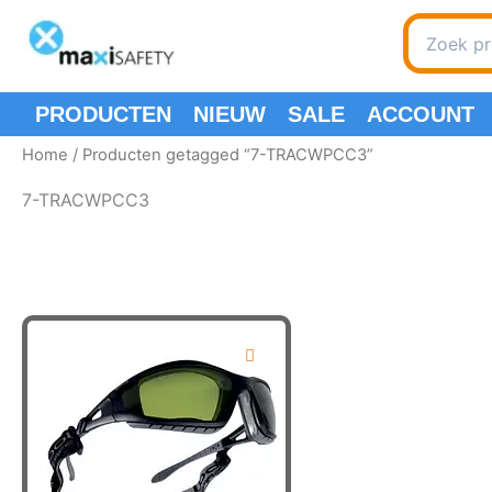
Spring
Search
naar
for:
de
inhoud
PRODUCTEN
NIEUW
SALE
ACCOUNT
Home
/ Producten getagged “7-TRACWPCC3”
7-TRACWPCC3