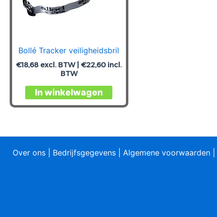
Bollé Tracker veiligheidsbril
€
18,68
excl. BTW |
€
22,60
incl.
BTW
In winkelwagen
Over ons
|
Bedrijfsgegevens
|
Algemene voorwaarden