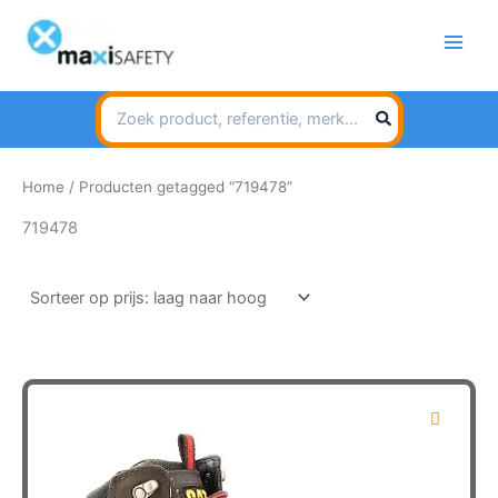
Spring
naar
de
inhoud
Search
for:
Home
/ Producten getagged “719478”
719478