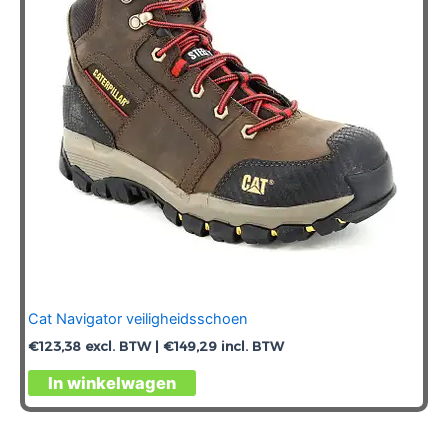
Cat Navigator veiligheidsschoen
€
123,38
excl. BTW |
€
149,29
incl. BTW
Dit
In winkelwagen
product
heeft
meerdere