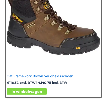
Cat Framework Brown veiligheidsschoen
€
116,32
excl. BTW |
€
140,75
incl. BTW
Dit
In winkelwagen
product
heeft
meerdere