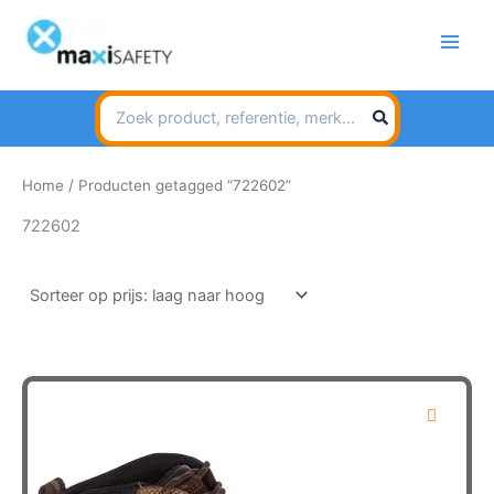
Spring
naar
de
inhoud
Search
for:
Home
/ Producten getagged “722602”
722602