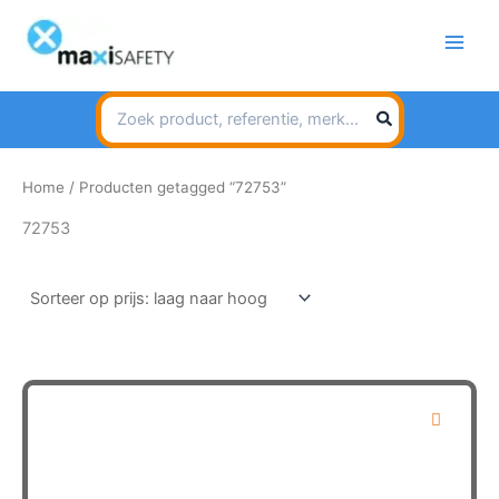
Spring
naar
de
inhoud
Search
for:
Home
/ Producten getagged “72753”
72753