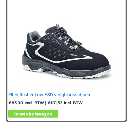
Elten Rusher Low ESD veiligheidsschoen
€
83,90
excl. BTW |
€
101,52
incl. BTW
Dit
In winkelwagen
product
heeft
meerdere