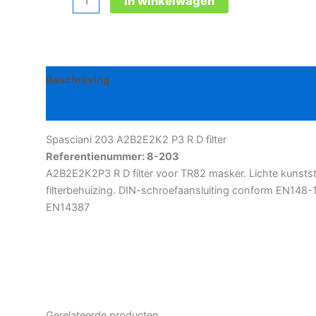
In winkelwagen
203
A2B2E2K2
P3
R
Beschrijving
D
filter
Bijkomende informatie
aantal
Spasciani 203 A2B2E2K2 P3 R D filter
Referentienummer: 8-203
A2B2E2K2P3 R D filter voor TR82 masker. Lichte kunsts
filterbehuizing. DIN-schroefaansluiting conform EN148-1
EN14387
Gerelateerde producten