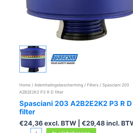
Home
/
Ademhalingsbescherming
/
Filters
/ Spasciani 203
A2B2E2K2 P3 R D filter
Spasciani 203 A2B2E2K2 P3 R D
filter
€
24,36
excl. BTW |
€
29,48
incl. B
Spasciani