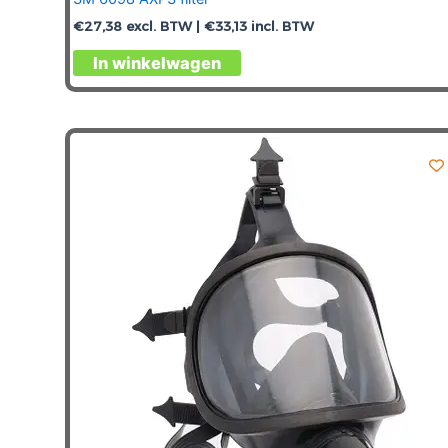
€
27,38
excl. BTW |
€
33,13
incl. BTW
In winkelwagen