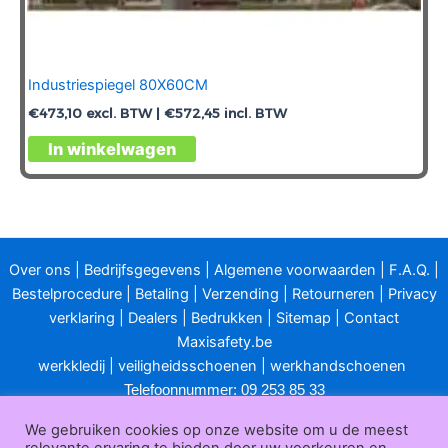
Industriespiegel 80X60CM
€
473,10
excl. BTW |
€
572,45
incl. BTW
In winkelwagen
Over ons
|
Bedrijfsgegevens
|
Algemene voorwaarden
|
F.A.Q.
|
Bestelprocedure
|
Betaling
|
Verzending
|
Retourneren
|
Privacy
verklaring
|
Dealers
|
Bedrukken
|
Sitemap
|
Contact
Maxisafety.be
werkkledij
|
veiligheidsschoenen
|
werkhandschoenen
Telefoonnummer: 09 253 85 33
E-mailadres:
info@maxisafety.be
We gebruiken cookies op onze website om u de meest