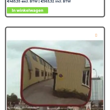
€
465,55
excl. BTW |
€
563,32
incl. BTW
In winkelwagen