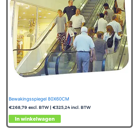
Bewakingsspiegel 80X60CM
€
268,79
excl. BTW |
€
325,24
incl. BTW
In winkelwagen