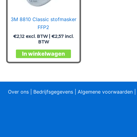
3M 8810 Classic stofmasker
FFP2
€
2,12
excl. BTW |
€
2,57
incl.
BTW
In winkelwagen
Over ons
|
Bedrijfsgegevens
|
Algemene voorwaarden