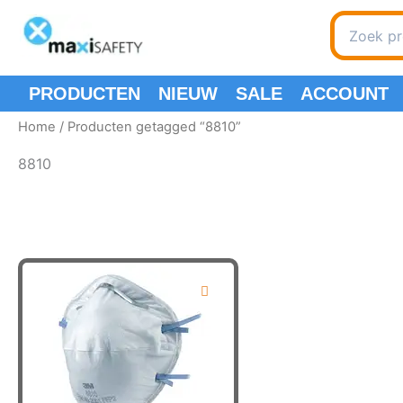
Spring
Search
naar
for:
de
inhoud
PRODUCTEN
NIEUW
SALE
ACCOUNT
Home
/ Producten getagged “8810”
8810