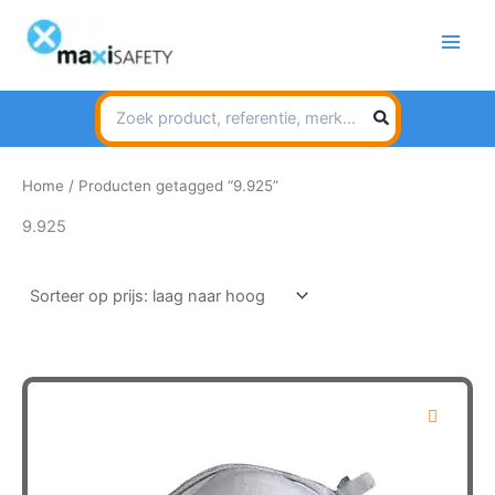
Spring
naar
de
inhoud
Search
for:
Home
/ Producten getagged “9.925”
9.925