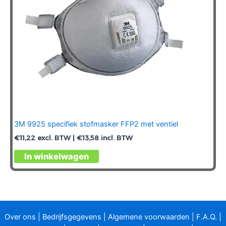
3M 9925 specifiek stofmasker FFP2 met ventiel
€
11,22
excl. BTW |
€
13,58
incl. BTW
In winkelwagen
Over ons
|
Bedrijfsgegevens
|
Algemene voorwaarden
|
F.A.Q.
|