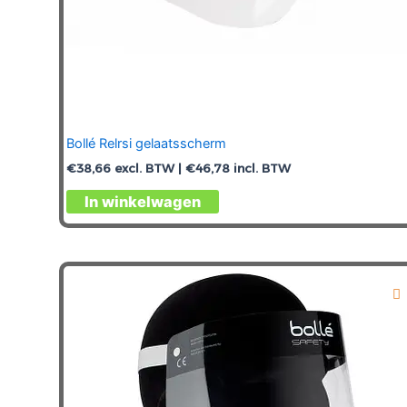
Bollé Relrsi gelaatsscherm
€
38,66
excl. BTW |
€
46,78
incl. BTW
In winkelwagen