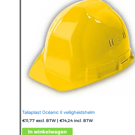
Taliaplast Océanic II veiligheidshelm
€
11,77
excl. BTW |
€
14,24
incl. BTW
Dit
In winkelwagen