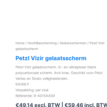
Home
/
Hoofdbescherming
/
Gelaatsschermen
/ Petzl Vizir
gelaatsscherm
Petzl Vizir gelaatsscherm
Petzl Vizir gelaatsscherm. In- en uitklapbaar blank
polycarbonaat scherm. Anti-kras. Geschikt voor Petzl
Vertex en Strato veiligheidshelm.
EN166 F
Verpakking: per stuk
Referentie: 9-A015AA00
€
49,14
excl. BTW |
€
59,46
incl. BT