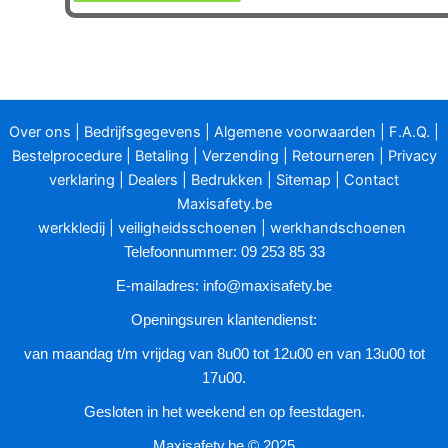
product
heeft
meerdere
variaties.
Deze
optie
Over ons
|
Bedrijfsgegevens
|
Algemene voorwaarden
|
F.A.Q.
|
kan
Bestelprocedure
|
Betaling
|
Verzending
|
Retourneren
|
Privacy
gekozen
verklaring
|
Dealers
|
Bedrukken
|
Sitemap
|
Contact
worden
Maxisafety.be
op
werkkledij
|
veiligheidsschoenen
|
werkhandschoenen
de
Telefoonnummer: 09 253 85 33
productpagina
E-mailadres:
info@maxisafety.be
Openingsuren klantendienst:
van maandag t/m vrijdag van 8u00 tot 12u00 en van 13u00 tot
17u00.
Gesloten in het weekend en op feestdagen.
Maxisafety.be © 2025