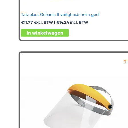
Taliaplast Océanic II veiligheidshelm geel
€
11,77
excl. BTW |
€
14,24
incl. BTW
In winkelwagen