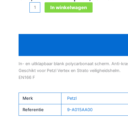
Petzl
In winkelwagen
Vizir
gelaatsscherm
aantal
Beschrijving
Bijkomende informatie
In- en uitklapbaar blank polycarbonaat scherm. Anti-kra
Geschikt voor Petzl Vertex en Strato veiligheidshelm.
EN166 F
Merk
Petzl
Referentie
9-A015AA00