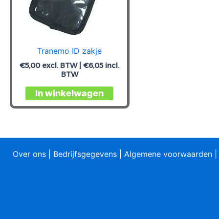
Tranemo ID zakje
€
5,00
excl. BTW |
€
6,05
incl.
BTW
Dit
In winkelwagen
product
heeft
meerdere
variaties.
Deze
Over ons
|
Bedrijfsgegevens
|
Algemene voorwaarden
optie
kan
gekozen
worden
op