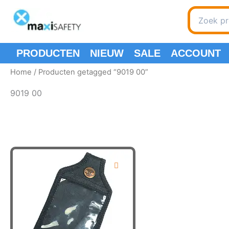
Spring
Search
naar
for:
de
inhoud
PRODUCTEN
NIEUW
SALE
ACCOUNT
Home
/ Producten getagged “9019 00”
9019 00