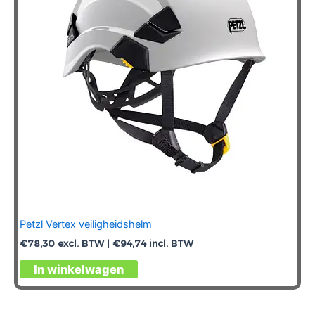
Petzl Vertex veiligheidshelm
€
78,30
excl. BTW |
€
94,74
incl. BTW
Dit
In winkelwagen
product
heeft
meerdere