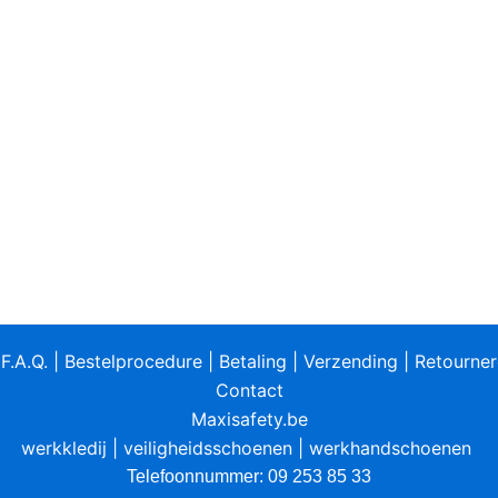
|
F.A.Q.
|
Bestelprocedure
|
Betaling
|
Verzending
|
Retourne
Contact
Maxisafety.be
werkkledij
|
veiligheidsschoenen
|
werkhandschoenen
Telefoonnummer: 09 253 85 33