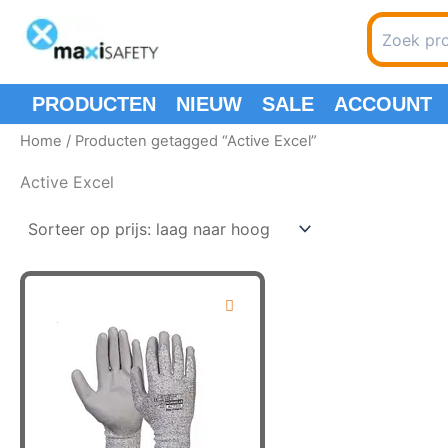
Spring
Search
naar
for:
de
inhoud
PRODUCTEN
NIEUW
SALE
ACCOUNT
Home
/ Producten getagged “Active Excel”
Active Excel