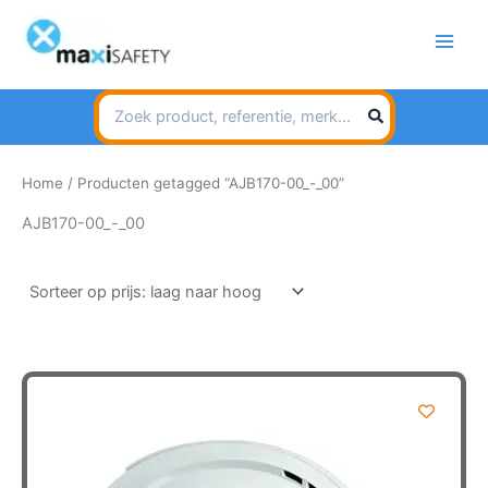
Spring
naar
de
inhoud
Search
for:
Home
/ Producten getagged “AJB170-00_-_00”
AJB170-00_-_00