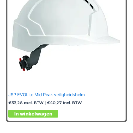
JSP EVOLite Mid Peak veiligheidshelm
€
33,28
excl. BTW |
€
40,27
incl. BTW
Dit
In winkelwagen
product
heeft
meerdere