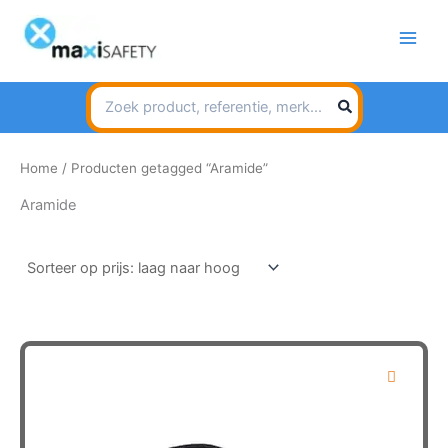
Spring
naar
de
inhoud
Search
for:
Home
/ Producten getagged “Aramide”
Aramide