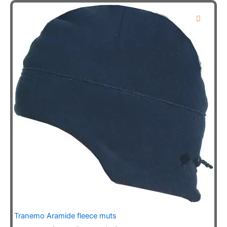
variaties.
Deze
optie
kan
gekozen
worden
op
de
productpagina
Tranemo Aramide fleece muts