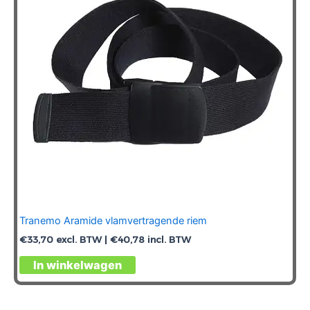
Tranemo Aramide vlamvertragende riem
€
33,70
excl. BTW |
€
40,78
incl. BTW
Dit
In winkelwagen
product
heeft
meerdere