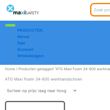
Spring
Search
naar
for:
de
inhoud
PRODUCTEN
Nieuw
Sale
Account
Winkelwagen
Home
/ Producten getagged “ATG Maxi Foam 34-800 werkh
ATG Maxi Foam 34-800 werkhandschoen