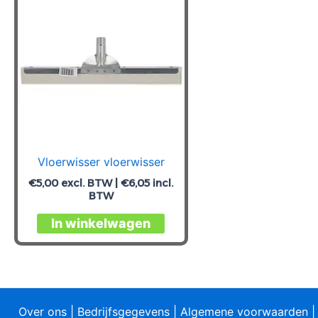
Vloerwisser vloerwisser
€
5,00
excl. BTW |
€
6,05
incl.
BTW
In winkelwagen
Over ons
|
Bedrijfsgegevens
|
Algemene voorwaarden