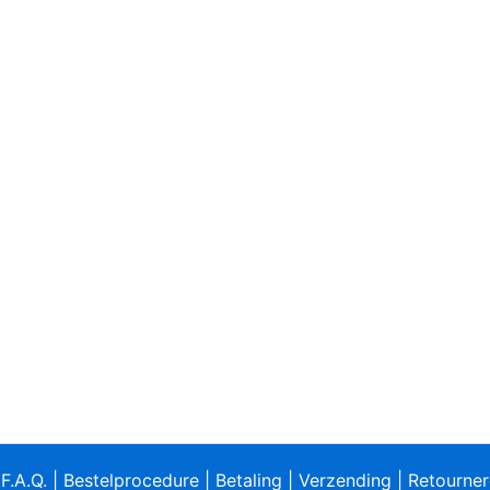
|
F.A.Q.
|
Bestelprocedure
|
Betaling
|
Verzending
|
Retourne