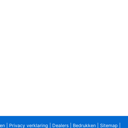
ren
|
Privacy verklaring
|
Dealers
|
Bedrukken
|
Sitemap
|