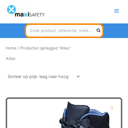
Spring
naar
de
inhoud
Search
for:
Home
/ Producten getagged “Atlas”
Atlas