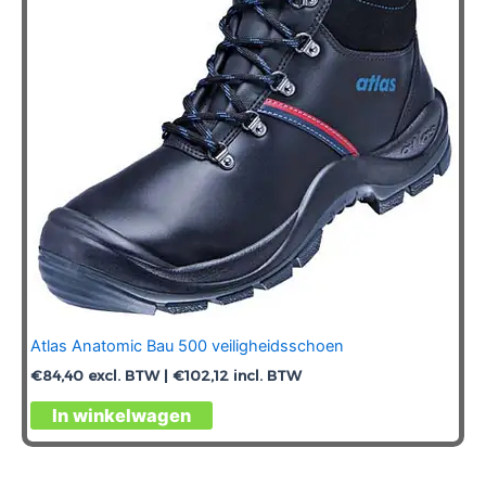
Atlas Anatomic Bau 500 veiligheidsschoen
€
84,40
excl. BTW |
€
102,12
incl. BTW
Dit
In winkelwagen
product
heeft
meerdere